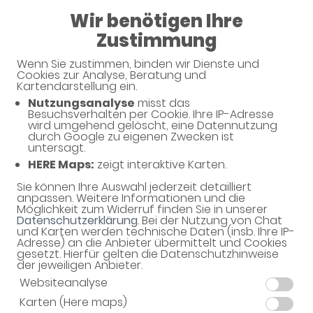
Wir benötigen Ihre
08:00 - 19:00
Zustimmung
Wenn Sie zustimmen, binden wir Dienste und
Cookies zur Analyse, Beratung und
Kartendarstellung ein.
Nutzungsanalyse
misst das
Haben Sie noch Fragen?
Besuchsverhalten per Cookie. Ihre IP-Adresse
wird umgehend gelöscht, eine Datennutzung
durch Google zu eigenen Zwecken ist
untersagt.
Dann schreiben Sie uns einfach eine Nachricht oder
HERE Maps:
zeigt interaktive Karten.
rufen Sie uns direkt unter 03631 - 465163 an. Wir
helfen Ihnen gerne weiter.
Sie können Ihre Auswahl jederzeit detailliert
anpassen. Weitere Informationen und die
Möglichkeit zum Widerruf finden Sie in unserer
Datenschutzerklärung
. Bei der Nutzung von Chat
und Karten werden technische Daten (insb. Ihre IP-
Ihre Daten
Adresse) an die Anbieter übermittelt und Cookies
gesetzt. Hierfür gelten die Datenschutzhinweise
Vorname*
der jeweiligen Anbieter.
Websiteanalyse
Karten (Here maps)